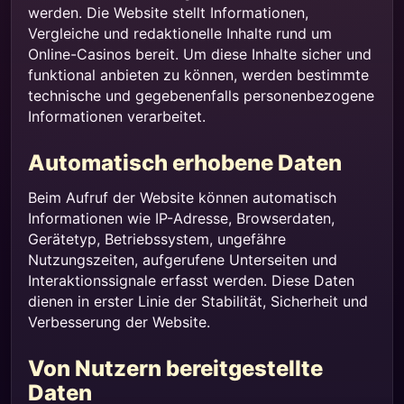
werden. Die Website stellt Informationen,
Vergleiche und redaktionelle Inhalte rund um
Online-Casinos bereit. Um diese Inhalte sicher und
funktional anbieten zu können, werden bestimmte
technische und gegebenenfalls personenbezogene
Informationen verarbeitet.
Automatisch erhobene Daten
Beim Aufruf der Website können automatisch
Informationen wie IP-Adresse, Browserdaten,
Gerätetyp, Betriebssystem, ungefähre
Nutzungszeiten, aufgerufene Unterseiten und
Interaktionssignale erfasst werden. Diese Daten
dienen in erster Linie der Stabilität, Sicherheit und
Verbesserung der Website.
Von Nutzern bereitgestellte
Daten