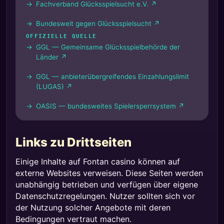
Fachverband Glücksspielsucht e.V. ↗
Bundesweit gegen Glücksspielsucht ↗
OFFIZIELLE QUELLE
GGL — Gemeinsame Glücksspielbehörde der
Länder ↗
GGL — anbieterübergreifendes Einzahlungslimit
(LUGAS) ↗
OASIS — bundesweites Spielersperrsystem ↗
Links zu Drittseiten
Einige Inhalte auf Fontan casino können auf
externe Websites verweisen. Diese Seiten werden
unabhängig betrieben und verfügen über eigene
Datenschutzregelungen. Nutzer sollten sich vor
der Nutzung solcher Angebote mit deren
Bedingungen vertraut machen.