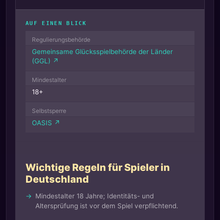
AUF EINEN BLICK
Regulierungsbehörde
Gemeinsame Glücksspielbehörde der Länder
(GGL) ↗
Mindestalter
18+
Selbstsperre
OASIS ↗
Wichtige Regeln für Spieler in
Deutschland
Mindestalter 18 Jahre; Identitäts- und
Altersprüfung ist vor dem Spiel verpflichtend.