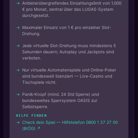
Anbieterübergreifendes Einzahlungslimit von 1.000
€ pro Monat, zentral über das LUGAS-System
durchgesetzt.
Maximaler Einsatz von 1 € pro einzelner Slot-
Drehung.
Jede virtuelle Slot-Drehung muss mindestens 5
Sekunden dauern; Autoplay und Jackpots sind
verboten.
Nur virtuelle Automatenspiele und Online-Poker
sind bundesweit lizenziert — Live-Casino und
Tischspiele nicht.
Panik-Knopf (mind. 24 Std Sperre) und
bundesweites Sperrsystem OASIS zur
Selbstsperre.
HILFE FINDEN
Check dein Spiel — Hilfetelefon 0800 1 37 27 00
(BIÖG) ↗