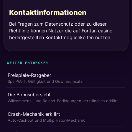
Kontaktinformationen
Bei Fragen zum Datenschutz oder zu dieser
Richtlinie können Nutzer die auf Fontan casino
bereitgestellten Kontaktmöglichkeiten nutzen.
WEITER ENTDECKEN
Freispiele-Ratgeber
Spin-Wert, Gültigkeit und Gewinnumsatz
Die Bonusübersicht
Willkommens- und Reload-Bedingungen verständlich erklärt
Crash-Mechanik erklärt
Auto-Cashout und Multiplikator-Mechanik