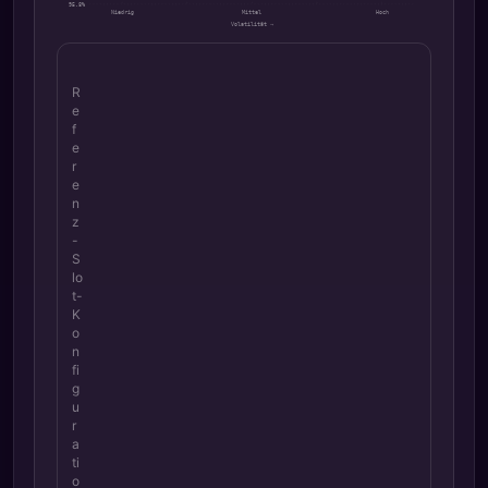
95.8%
Niedrig
Mittel
Hoch
Volatilität →
R
e
f
e
r
e
n
z
-
S
lo
t-
K
o
n
fi
g
u
r
a
ti
o