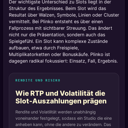
Der wichtigste Unterschied zu Slots liegt in der
Struktur des Ergebnisses. Beim Slot wird das
Resultat über Walzen, Symbole, Linien oder Cluster
vermittelt. Bei Plinko entsteht es über einen
Fallprozess mit sichtbarer Streuung. Das ändert
nicht nur die Präsentation, sondern auch das
Spielgefühl. Ein Slot kann komplexe Zustände
aufbauen, etwa durch Freispiele,
Multiplikatorketten oder Bonuskäufe. Plinko ist
dagegen radikal fokussiert: Einsatz, Fall, Ergebnis.
RENDITE UND RISIKO
Wie RTP und Volatilität die
Slot-Auszahlungen prägen
Rendite und Volatilität werden unabhängig
voneinander festgelegt, sodass ein Studio die eine
anheben kann, ohne die andere zu verändern. Das