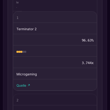
le
.
1
Terminator 2
96.63%
3/5
3.744x
Microgaming
Quelle ↗
2