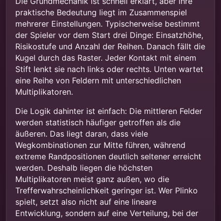
Die Grundmechanik ist schnell erklärt, aber ihre
praktische Bedeutung liegt im Zusammenspiel
mehrerer Einstellungen. Typischerweise bestimmt
der Spieler vor dem Start drei Dinge: Einsatzhöhe,
Risikostufe und Anzahl der Reihen. Danach fällt die
Kugel durch das Raster. Jeder Kontakt mit einem
Stift lenkt sie nach links oder rechts. Unten wartet
eine Reihe von Feldern mit unterschiedlichen
Multiplikatoren.
Die Logik dahinter ist einfach: Die mittleren Felder
werden statistisch häufiger getroffen als die
äußeren. Das liegt daran, dass viele
Wegkombinationen zur Mitte führen, während
extreme Randpositionen deutlich seltener erreicht
werden. Deshalb liegen die höchsten
Multiplikatoren meist ganz außen, wo die
Trefferwahrscheinlichkeit geringer ist. Wer Plinko
spielt, setzt also nicht auf eine lineare
Entwicklung, sondern auf eine Verteilung, bei der