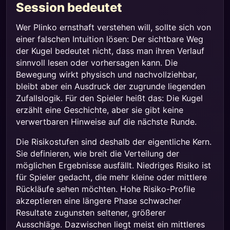
Session bedeutet
Wer Plinko ernsthaft verstehen will, sollte sich von
einer falschen Intuition lösen: Der sichtbare Weg
der Kugel bedeutet nicht, dass man ihren Verlauf
sinnvoll lesen oder vorhersagen kann. Die
Bewegung wirkt physisch und nachvollziehbar,
bleibt aber ein Ausdruck der zugrunde liegenden
Zufallslogik. Für den Spieler heißt das: Die Kugel
erzählt eine Geschichte, aber sie gibt keine
verwertbaren Hinweise auf die nächste Runde.
Die Risikostufen sind deshalb der eigentliche Kern.
Sie definieren, wie breit die Verteilung der
möglichen Ergebnisse ausfällt. Niedriges Risiko ist
für Spieler gedacht, die mehr kleine oder mittlere
Rückläufe sehen möchten. Hohe Risiko-Profile
akzeptieren eine längere Phase schwacher
Resultate zugunsten seltener, größerer
Ausschläge. Dazwischen liegt meist ein mittleres