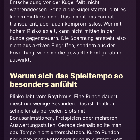
Entscheidung vor der Kugel fällt, nicht
währenddessen. Sobald die Kugel startet, gibt es
keinen Einfluss mehr. Das macht das Format
transparent, aber auch kompromisslos. Wer mit
hohem Risiko spielt, kann nicht mitten in der
Runde gegensteuern. Die Spannung entsteht also
nicht aus aktiven Eingriffen, sondern aus der
Erwartung, wie sich die gewählte Konfiguration
auswirkt.
Warum sich das Spieltempo so
besonders anfühlt
Plinko lebt vom Rhythmus. Eine Runde dauert
meist nur wenige Sekunden. Das ist deutlich
schneller als bei vielen Slots mit
Bonusanimationen, Freispielen oder mehreren
Auswertungsstufen. Gerade deshalb sollte man
das Tempo nicht unterschätzen. Kurze Runden
bedeuten mehr Entscheidungen in kürzerer Zeit