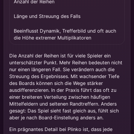
Anzahl der Reihen
Länge und Streuung des Falls
Beeinflusst Dynamik, Trefferbild und oft auch
die Höhe extremer Multiplikatoren
Die Anzahl der Reihen ist für viele Spieler ein
unterschätzter Punkt. Mehr Reihen bedeuten nicht
nur einen längeren Fall. Sie verändern auch die
Streuung des Ergebnisses. Mit wachsender Tiefe
des Boards können sich die Wege stärker
ausdifferenzieren. In der Praxis führt das oft zu
einer breiteren Verteilung zwischen häufigen
Mittelfeldern und seltenen Randtreffern. Anders
gesagt: Das Spiel sieht fast gleich aus, fühlt sich
aber je nach Board-Einstellung anders an.
Ein prägnantes Detail bei Plinko ist, dass jede