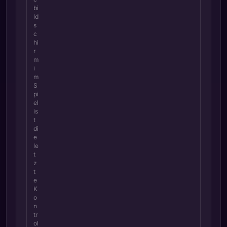
bi
ld
s
c
hi
r
m
i
m
S
pi
el
is
t
di
e
le
t
z
t
e
K
o
n
tr
ol